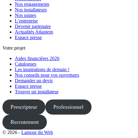
Nos engagements
Nos installateurs
Nos usines
L’entreprise
Devenir partenaire
Actualités Atlantem
Espace presse
Votre projet
Aides financières 2026
Catalogues
Les inspirations de demain !
Nos conseils pour vos ouvertures
Demander un devis
Espace presse
Trouver un installateur
Prescripteur
Professionnel
Recrutement
© 2026 -
Lamour du Web