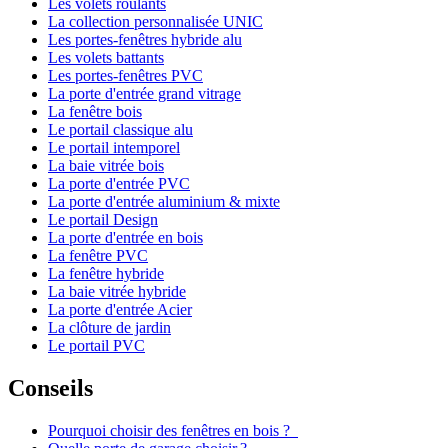
Les volets roulants
La collection personnalisée UNIC
Les portes-fenêtres hybride alu
Les volets battants
Les portes-fenêtres PVC
La porte d'entrée grand vitrage
La fenêtre bois
Le portail classique alu
Le portail intemporel
La baie vitrée bois
La porte d'entrée PVC
La porte d'entrée aluminium & mixte
Le portail Design
La porte d'entrée en bois
La fenêtre PVC
La fenêtre hybride
La baie vitrée hybride
La porte d'entrée Acier
La clôture de jardin
Le portail PVC
Conseils
Pourquoi choisir des fenêtres en bois ?