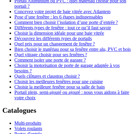
Portail Aluminium ou PVC : quel matériau choisir pour son
portail ?
Concevez votre projet de baie vitrée avec Atlantem
Pose d’une fenêtre : les 6 étapes indispensables
Comment bien choisir l’isolation d’une porte d’entrée ?
Différents types de fenêtre : tout ce qu’il faut savoir
Choisir la dimension idéale pour une baie vitrée
Découvrez les différents types de portails
Quel prix pour un changement de fenêtre ?
Bien choisir le matériau pour sa fenêtre entre alu, PVC et bois
Quel vitrage choisir pour ses fenêtres ?
Comment isoler une porte de garage ?
Choisir la motorisation de porte de garage adaptée à vos
besoins ?
Quels clôtures et claustras choisir ?
Choisir les meilleures fenêtres pour une cuisine
Choisir la meilleure fenêtre pour sa salle de bain
Portail plein, semi-ajouré ou ajouré : nous vous aidons à faire
votre choix
Catalogues
Multi-produits
Volets roulants
Portes d'entrée