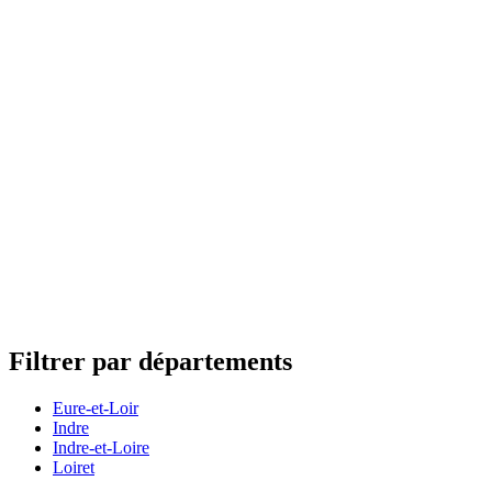
Filtrer par départements
Eure-et-Loir
Indre
Indre-et-Loire
Loiret