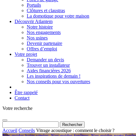
Portails
Clôtures et claustras
La domotique pour votre maison
Découvrir Atlantem
Notre histoire
Nos engagements
Nos usines
Devenir partenaire
Offres d’emploi
Votre projet
Demander un devis
Trouver un installateur
Aides financières 2026
Les inspirations de demain !
Nos conseils pour vos ouvertures
Être rappelé
Contact
Votre recherche
Rechercher :
Accueil
Conseils
Vitrage acoustique : comment le choisir ?
Nos guides baies vitrées
,
Nos guides fenêtres
,
Nos guides porte-fenêt