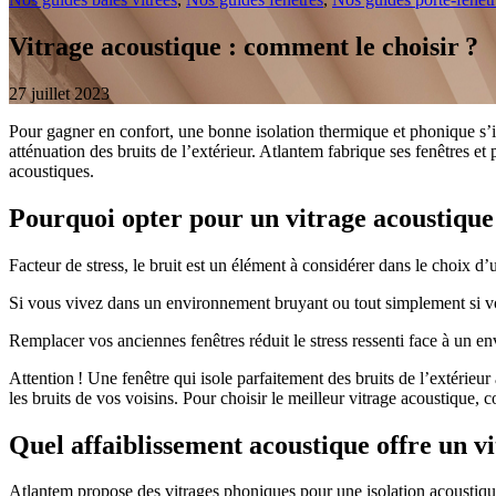
Vitrage acoustique : comment le choisir ?
27 juillet 2023
Pour gagner en confort, une bonne isolation thermique et phonique s
atténuation des bruits de l’extérieur. Atlantem fabrique ses fenêtres e
acoustiques.
Pourquoi opter pour un vitrage acoustique
Facteur de stress, le bruit est un élément à considérer dans le choix d’
Si vous vivez dans un environnement bruyant ou tout simplement si vo
Remplacer vos anciennes fenêtres réduit le stress ressenti face à un 
Attention ! Une fenêtre qui isole parfaitement des bruits de l’extérieur
les bruits de vos voisins. Pour choisir le meilleur vitrage acoustique, 
Quel affaiblissement acoustique offre un v
Atlantem propose des vitrages phoniques pour une isolation acoustique