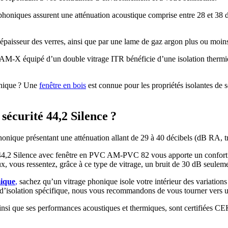
 phoniques assurent une atténuation acoustique comprise entre 28 et 38 
l’épaisseur des verres, ainsi que par une lame de gaz argon plus ou moin
t AM-X équipé d’un double vitrage ITR bénéficie d’une isolation thermiqu
onique ? Une
fenêtre en bois
est connue pour les propriétés isolantes de s
sécurité 44,2 Silence ?
nique présentant une atténuation allant de 29 à 40 décibels (dB RA, tr
té 44,2 Silence avec fenêtre en PVC AM-PVC 82 vous apporte un confort 
, vous ressentez, grâce à ce type de vitrage, un bruit de 30 dB seule
mique
,
sachez qu’un vitrage phonique isole votre intérieur des variation
ns d’isolation spécifique, nous vous recommandons de vous tourner vers une
 ainsi que ses performances acoustiques et thermiques, sont certifiées 