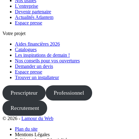
Nos usines
L’entreprise
Devenir partenaire
Actualités Atlantem
Espace presse
Votre projet
Aides financières 2026
Catalogues
Les inspirations de demain !
Nos conseils pour vos ouvertures
Demander un devis
Espace presse
Trouver un installateur
Prescripteur
Professionnel
Recrutement
© 2026 -
Lamour du Web
Plan du site
Mentions Légales