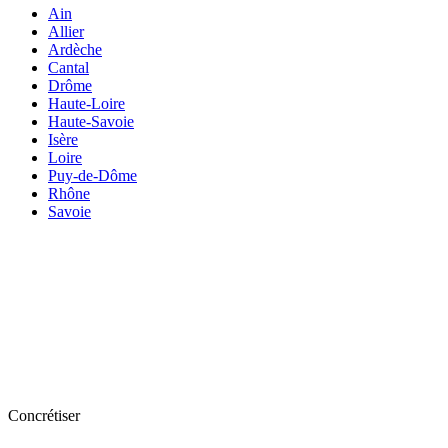
Ain
Allier
Ardèche
Cantal
Drôme
Haute-Loire
Haute-Savoie
Isère
Loire
Puy-de-Dôme
Rhône
Savoie
Concrétiser